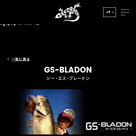
Notice
: Undefined index: HTTP_ACCEPT_LANGUAGE in
JP
/home/xs278931/geecrack.com/public_html/app/view/la
ng.php
on line
42
一覧に戻る
GS-BLADON
ジー・エス・ブレードン