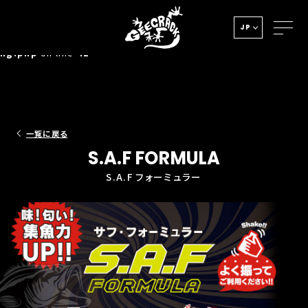
Notice
: Undefined index: HTTP_ACCEPT_LANGUAGE in
JP
/home/xs278931/geecrack.com/public_html/app/view/la
ng.php
on line
42
一覧に戻る
S.A.F FORMULA
S.A.F フォーミュラー