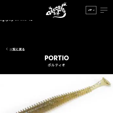
Notice
: Undefined index: HTTP_ACCEPT_LANGUAGE in
JP
/home/xs278931/geecrack.com/public_html/app/view/la
ng.php
on line
42
一覧に戻る
PORTIO
ポルティオ