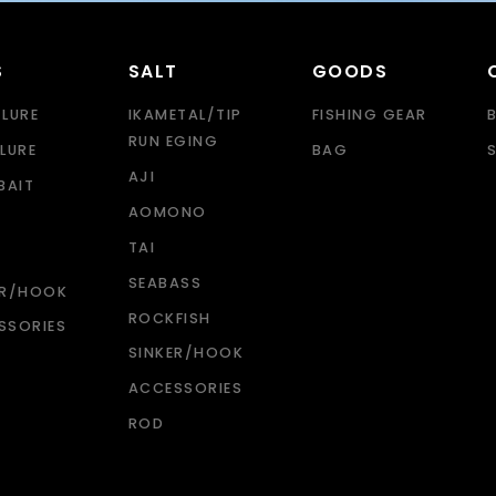
S
SALT
GOODS
 LURE
IKAMETAL/TIP
FISHING GEAR
RUN EGING
LURE
BAG
AJI
BAIT
AOMONO
TAI
SEABASS
ER/HOOK
ROCKFISH
SSORIES
SINKER/HOOK
ACCESSORIES
ROD