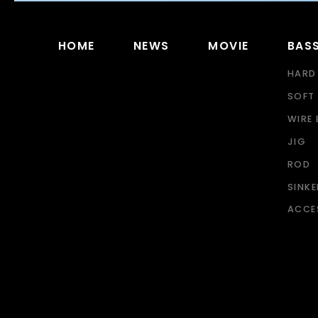
HOME
NEWS
MOVIE
BAS
HARD
SOFT 
WIRE 
JIG
ROD
SINK
ACCE