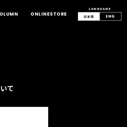
LANGUAGE
view/lang.php
on line
42
OLUMN
ONLINESTORE
ENG
日本語
ついて