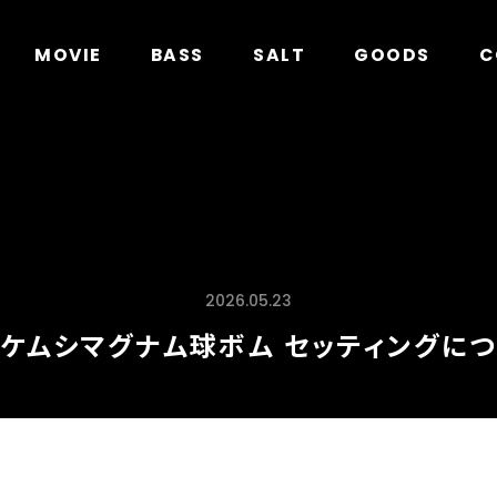
in
/home/xs278931/geecrack.com/public_html/app/
MOVIE
BASS
SALT
GOODS
C
2026.05.23
ケムシマグナム球ボム セッティングに