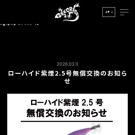
Notice
: Undefined index: HTTP_ACCEPT_LANGUAGE in
JP
/home/xs278931/geecrack.com/public_html/app/view/la
ng.php
on line
42
2026.03.11
ローハイド紫煙2.5号無償交換のお知ら
せ