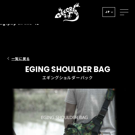
Notice
: Undefined index: HTTP_ACCEPT_LANGUAGE in
JP
/home/xs278931/geecrack.com/public_html/app/view/la
ng.php
on line
42
一覧に戻る
EGING SHOULDER BAG
エギングショルダーバック