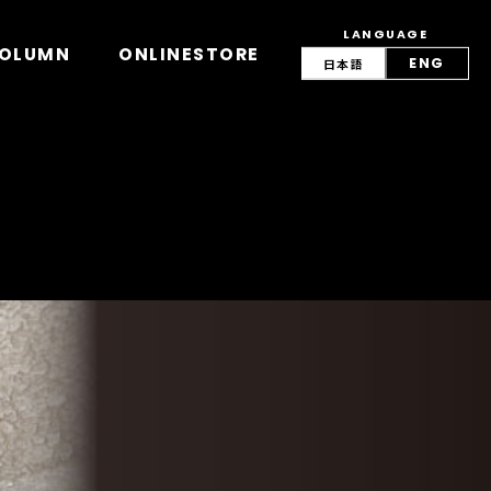
LANGUAGE
view/lang.php
on line
42
OLUMN
ONLINESTORE
ENG
日本語