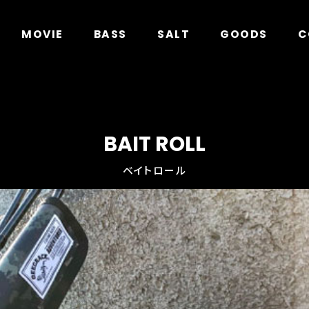
in
/home/xs278931/geecrack.com/public_html/app/
MOVIE
BASS
SALT
GOODS
C
BAIT ROLL
ベイトロール