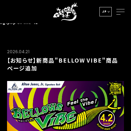
Notice
: Undefined index: HTTP_ACCEPT_LANGUAGE in
JP
/home/xs278931/geecrack.com/public_html/app/view/la
ng.php
on line
42
2026.04.21
【お知らせ】新商品"BELLOW VIBE"商品
ページ追加