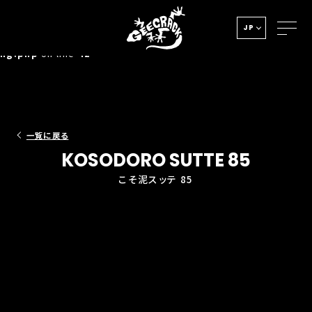
Notice
: Undefined index: HTTP_ACCEPT_LANGUAGE in
JP
/home/xs278931/geecrack.com/public_html/app/view/la
ng.php
on line
42
一覧に戻る
KOSODORO SUTTE 85
こそ泥スッテ 85